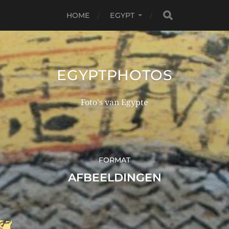
HOME
EGYPT
EGYPTPHOTOS
Foto's van Egypte
FORMAT
AFBEELDINGEN